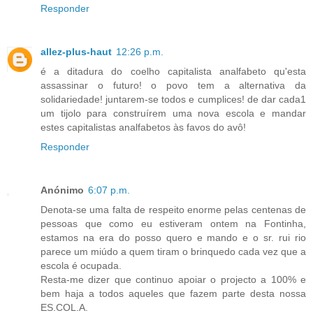
Responder
allez-plus-haut
12:26 p.m.
é a ditadura do coelho capitalista analfabeto qu'esta
assassinar o futuro! o povo tem a alternativa da
solidariedade! juntarem-se todos e cumplices! de dar cada1
um tijolo para construírem uma nova escola e mandar
estes capitalistas analfabetos às favos do avô!
Responder
Anónimo
6:07 p.m.
Denota-se uma falta de respeito enorme pelas centenas de
pessoas que como eu estiveram ontem na Fontinha,
estamos na era do posso quero e mando e o sr. rui rio
parece um miúdo a quem tiram o brinquedo cada vez que a
escola é ocupada.
Resta-me dizer que continuo apoiar o projecto a 100% e
bem haja a todos aqueles que fazem parte desta nossa
ES.COL.A.